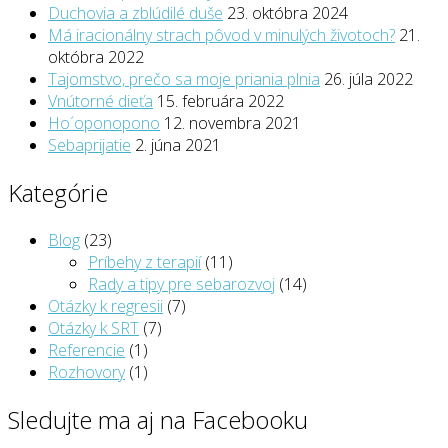
Duchovia a zblúdilé duše
23. októbra 2024
Má iracionálny strach pôvod v minulých životoch?
21.
októbra 2022
Tajomstvo, prečo sa moje priania plnia
26. júla 2022
Vnútorné dieťa
15. februára 2022
Ho´oponopono
12. novembra 2021
Sebaprijatie
2. júna 2021
Kategórie
Blog
(23)
Príbehy z terapií
(11)
Rady a tipy pre sebarozvoj
(14)
Otázky k regresii
(7)
Otázky k SRT
(7)
Referencie
(1)
Rozhovory
(1)
Sledujte ma aj na Facebooku