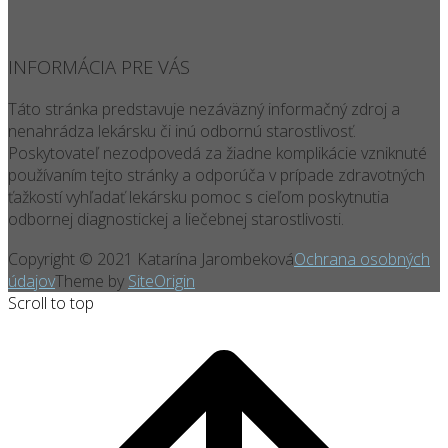
INFORMÁCIA PRE VÁS
Táto stránka predstavuje nezáväzný informačný zdroj a
nenahrádza lekársku či inú odbornú starostlivosť.
Poskytovateľ nezodpovedá za žiadne komplikácie vzniknuté
používaním tejto stránky a odporúča v prípade zdravotných
ťažkostí vyhľadať lekársku pomoc s cieľom poskytnutia
odbornej diagnostickej a liečebnej starostlivosti.
Copyright © 2021 Katarína Jarombeková
Ochrana osobných
údajov
Theme by
SiteOrigin
Scroll to top