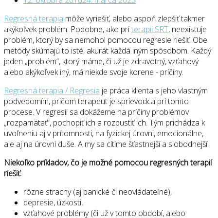
Regresná terapia
môže vyriešiť, alebo aspoň zlepšiť takmer
akýkoľvek problém. Podobne, ako pri
terapii SRT
, neexistuje
problém, ktorý by sa nemohol pomocou regresie riešiť. Obe
metódy skúmajú to isté, akurát každá iným spôsobom. Každý
jeden „problém“, ktorý máme, či už je zdravotný, vzťahový
alebo akýkoľvek iný, má niekde svoje korene - príčiny.
Regresná terapia / Regresia
je práca klienta s jeho vlastným
podvedomím, pričom terapeut je sprievodca pri tomto
procese. V regresii sa dokážeme na príčiny problémov
„rozpamätať“, pochopiť ich a rozpustiť ich. Tým prichádza k
uvoľneniu aj v prítomnosti, na fyzickej úrovni, emocionálne,
ale aj na úrovni duše. A my sa cítime šťastnejší a slobodnejší.
Niekoľko príkladov, čo je možné pomocou regresných terapií
riešiť:
rôzne strachy (aj panické či neovládateľné),
depresie, úzkosti,
vzťahové problémy (či už v tomto období, alebo