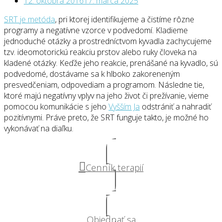
12. októbra 2016
17. marca 2025
SRT je metóda
, pri ktorej identifikujeme a čistíme rôzne
programy a negatívne vzorce v podvedomí. Kladieme
jednoduché otázky a prostredníctvom kyvadla zachycujeme
tzv. ideomotorickú reakciu prstov alebo ruky človeka na
kladené otázky. Keďže jeho reakcie, prenášané na kyvadlo, sú
podvedomé, dostávame sa k hlboko zakoreneným
presvedčeniam, odpovediam a programom. Následne tie,
ktoré majú negatívny vplyv na jeho život či prežívanie, vieme
pomocou komunikácie s jeho
Vyšším Ja
odstrániť a nahradiť
pozitívnymi. Práve preto, že SRT funguje takto, je možné ho
vykonávať na diaľku.
Cenník terapií
Objednať sa