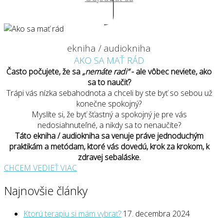
ekniha / audiokniha
AKO SA MAŤ RÁD
Často počujete, že sa
„nemáte radi“
- ale vôbec neviete, ako
sa to naučiť?
Trápi vás nízka sebahodnota a chceli by ste byť so sebou už
konečne spokojný?
Myslíte si, že byť šťastný a spokojný je pre vás
nedosiahnuteľné, a nikdy sa to nenaučíte?
Táto ekniha / audiokniha sa venuje práve jednoduchým
praktikám a metódam, ktoré vás dovedú, krok za krokom, k
zdravej sebaláske.
CHCEM VEDIEŤ VIAC
Najnovšie články
Ktorú terapiu si mám vybrať?
17. decembra 2024