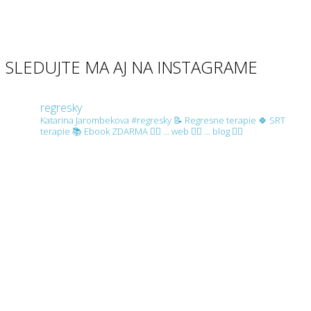
SLEDUJTE MA AJ NA INSTAGRAME
regresky
Katarina Jarombekova
#regresky
📝 Regresne terapie
🍀 SRT
terapie
📚 Ebook ZDARMA 👇🏼 ... web 👇🏼 ... blog 👇🏼