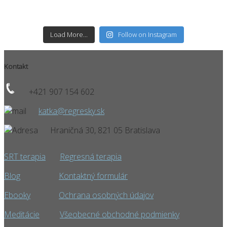
Load More...
Follow on Instagram
Kontakt
+421 907 154 602
katka@regresky.sk
Hraničná 30, 821 05 Bratislava
SRT terapia
Regresná terapia
Blog
Kontaktný formulár
Ebooky
Ochrana osobných údajov
Meditácie
Všeobecné obchodné podmienky